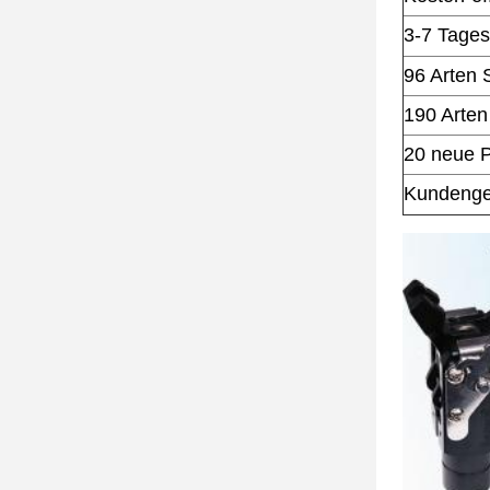
3-7 Tages
96 Arten
190 Arten
20 neue P
Kundenge