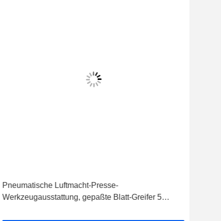
Pneumatische Luftmacht-Presse-
Lan
Werkzeugausstattung, gepaßte Blatt-Greifer 5
Oper
Million Zyklen