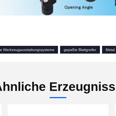
ve Werkzeugausstattungssysteme
gepaßte Blattgreifer
Metal
hnliche Erzeugnis