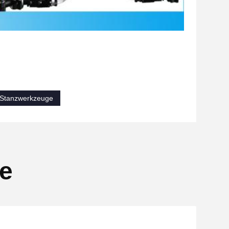
 Stanzwerkzeuge
se