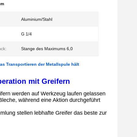
em
Aluminium/Stahl
:
G 1/4
uck:
Stange des Maximums 6,0
s Transportieren der Metallspule hält
eration mit Greifern
ifern
werden auf Werkzeug laufen gelassen
Bleche, während eine Aktion durchgeführt
mlung stellen lebhafte Greifer das beste zur