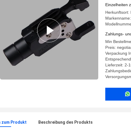
Entfernen
Einzelheiten 
hält
Herkunftsort:
Markenname:
Modellnumme
Zahlungs- un
Min Bestellm
Preis: negotia
Verpackung In
Entsprechend
Lieferzeit: 2-
Zahlungsbedi
Versorgungsma
n zum Produkt
Beschreibung des Produkts