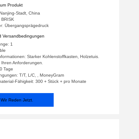
 und das Transportieren der Metallspule
zum Produkt
 Nanjing-Stadt, China
 BRISK
r: Übergangsprägedruck
d Versandbedingungen
enge: 1
ble
formationen: Starker Kohlenstoffkasten, Holzetuis.
 Ihren Anforderungen.
10 Tage
ngungen: T/T, L/C, , MoneyGram
terial-Fähigkeit: 300 + Stück + pro Monate
Wir Reden Jetzt.