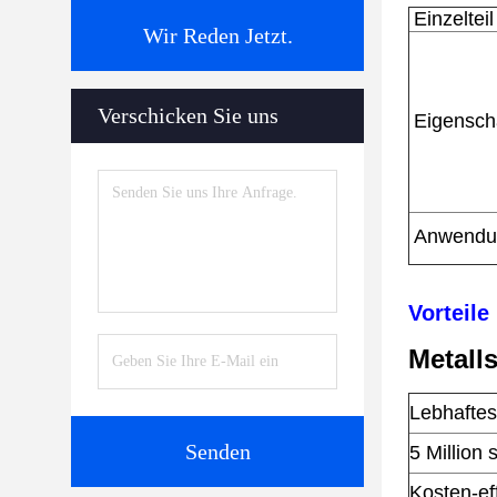
Einzeltei
Wir Reden Jetzt.
Verschicken Sie uns
Eigensc
Anwendu
Vorteile
Metall
Lebhaftes
Senden
5 Million 
Kosten-ef