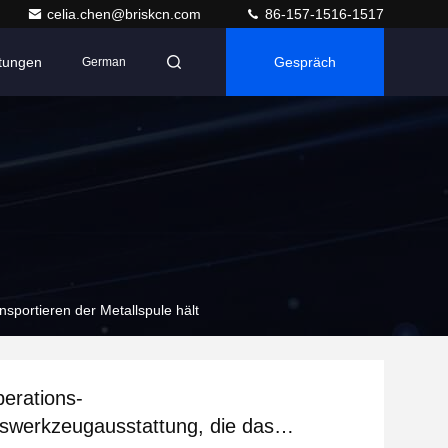
celia.chen@briskcn.com
86-157-1516-1517
ltungen
Gespräch
German
sportieren der Metallspule hält
perations-
swerkzeugausstattung, die das