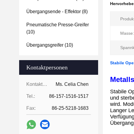
Hervorheb
Übergangsende - Effektor
(8)
Produk
Pneumatische Presse-Greifer
(10)
Masse:
Übergangsgreifer
(10)
Spannk
Stabile Ope
Kontaktpersonen
Metall
Kontaktpersonen:
Ms. Celia Chen
Stabile O
Tel.:
86-157-1516-1517
und sterb
wird.
Modu
Fax:
86-25-5218-1683
Langer Leb
Verfügung
Übergang