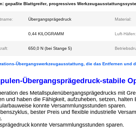
en:
gepaßte Blattgreifer
,
progressives Werkzeugausstattungssyst
tname:
Übergangsprägedruck
Material:
0,44 KILOGRAMM
Luft-Häfen
raft:
650,0 N (bei Stange 5)
Betriebsdr
rations-Übergangswerkzeugausstattung, die das Entfernen und da
spulen-Übergangsprägedruck-stabile Op
peration des Metallspulenübergangsprägedrucks mit Gre
en und haben die Fähigkeit, aufzuheben, setzen, halten 
larbauweise konnte Versammlungsstunden sparen.
enszyklus, bester Preis und flexible industrielle Versam
.
sprägedruck
konnte Versammlungsstunden sparen.