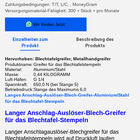
Zahlungsbedingungen: T/T, L/C, , MoneyGram
Versorgungsmaterial-Fähigkeit: 300 + Stück + pro Monate
Wir Reden Jetzt.
Einzelheiten zum
Beschreibung des
Produkt
Produkts
Hervorheben:
Blechtafelgreifer
,
Metallhandgreifer
Produktname:
Greifer für das Blechtafelstempeln
Material:
Aluminium/Stahl
Masse:
0,44 KILOGRAMM
Luft-Häfen:
G 1/4
Spannkraft:
650,0 N (bei Stange 5)
Betriebsdruck:
Stange des Maximums 6,0
Langes Anschlag-Auslöser-Blech-Greifer-Aluminium/Stahl
für das Blechtafel-Stempeln
Langer Anschlag-Auslöser-Blech-Greifer
für das Blechtafel-Stempeln
Langer Anschlagauslöser-Blechgreifer für das
Blechtafelstempeln wird
auf Druckluft laufen