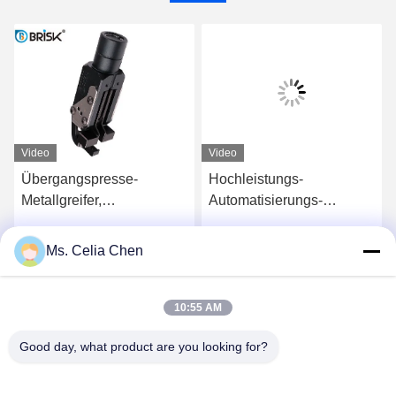
Video
Video
Übergangspresse-
Hochleistungs-
Metallgreifer,
Automatisierungs-
Industrieroboter-Greifer 5
Übergangspresse-
Million Zyklen
Werkzeugausstattung für
Ms. Celia Chen
Wir Reden Jetzt.
Wir Reden Jetzt.
ergreifende Systeme
10:55 AM
Good day, what product are you looking for?
Nanjing Brisk Metal Technology Co., Ltd.