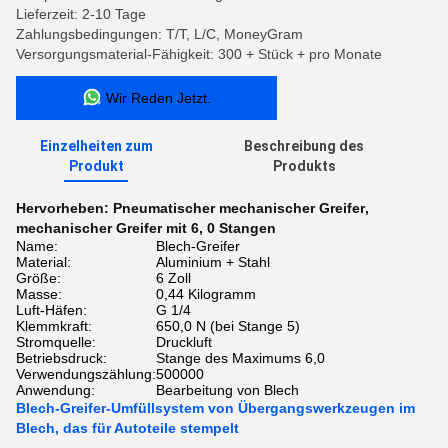
Lieferzeit: 2-10 Tage
Zahlungsbedingungen: T/T, L/C, MoneyGram
Versorgungsmaterial-Fähigkeit: 300 + Stück + pro Monate
Wir Reden Jetzt.
Einzelheiten zum
Beschreibung des
Produkt
Produkts
Hervorheben:
Pneumatischer mechanischer Greifer
,
mechanischer Greifer mit 6
,
0 Stangen
Name:
Blech-Greifer
Material:
Aluminium + Stahl
Größe:
6 Zoll
Masse:
0,44 Kilogramm
Luft-Häfen:
G 1/4
Klemmkraft:
650,0 N (bei Stange 5)
Stromquelle:
Druckluft
Betriebsdruck:
Stange des Maximums 6,0
Verwendungszählung:
500000
Anwendung:
Bearbeitung von Blech
Blech-Greifer-Umfüllsystem von Übergangswerkzeugen im
Blech, das für Autoteile stempelt