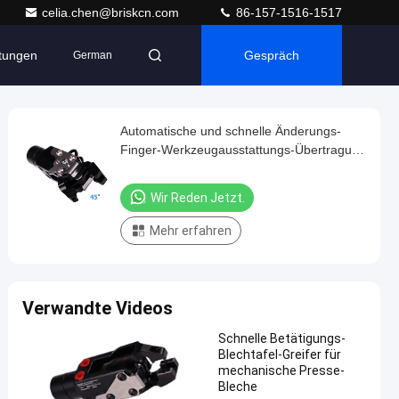
celia.chen@briskcn.com
86-157-1516-1517
ltungen
Gespräch
German
Automatische und schnelle Änderungs-
Finger-Werkzeugausstattungs-Übertragung
für Autoteile
Wir Reden Jetzt.
Mehr erfahren
Verwandte Videos
Schnelle Betätigungs-
Blechtafel-Greifer für
mechanische Presse-
Bleche