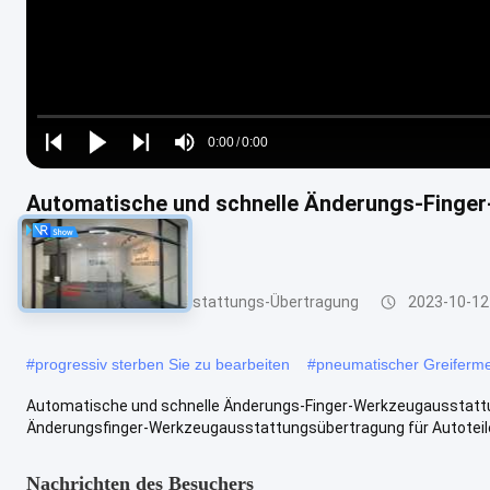
Loaded
:
0%
0:00
/
0:00
Play
Play
Play
Mute
Current
Duration
next
next
Automatische und schnelle Änderungs-Finge
Time
Autoteile
Finger-Werkzeugausstattungs-Übertragung
2023-10-12
#
progressiv sterben Sie zu bearbeiten
#
pneumatischer Greiferm
Automatische und schnelle Änderungs-Finger-Werkzeugausstattu
Änderungsfinger-Werkzeugausstattungsübertragung für Autoteile w
Nachrichten des Besuchers