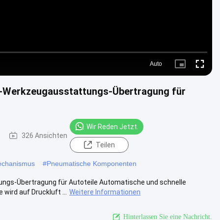
Auto
Picture-
Fullscre
in-
Picture
r-Werkzeugausstattungs-Übertragung für
Wir Reden Jetzt.
326 Ansichten
Teilen
echanismus
#
Pneumatische Komponenten
ngs-Übertragung für Autoteile Automatische und schnelle
ird auf Druckluft ...
Weitere Informationen
Hinterlassen Sie eine Nachricht.