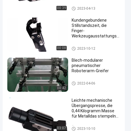
Finger-Werkzeugausstattungs
00:39
2023-04-13
-Übertragung
Kundengebundene
Stillstandszeit, die
Finger-
Werkzeugausstattungs-
en
Übertragung mit Greifern
verringert
Finger-Werkzeugausstattungs
00:08
2023-10-12
-Übertragung
Blech-modularer
pneumatischer
Roboterarm-Greifer
Drücken Sie Greifer
2022-04-06
00:42
Leichte mechanische
Übergangspresse, die
0,44 Kilogramm Masse
für Metalldas stempeln
bearbeitet
Übergangspresse-Werkzeugau
03:07
2023-10-10