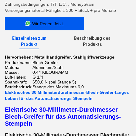
Zahlungsbedingungen: T/T, L/C, , MoneyGram
Versorgungsmaterial-Fähigkeit: 300 + Stück + pro Monate
Wir Reden Jetzt.
Einzelheiten zum
Beschreibung des
Produkt
Produkts
Hervorheben:
Metallhandgreifer
,
Stahlgriffwerkzeuge
Produktname:
Blech-Greifer
Material:
Aluminium/Stahl
Masse:
0,44 KILOGRAMM
Luft-Häfen:
G 1/4
Spannkraft:
650,0 N (bei Stange 5)
Betriebsdruck:
Stange des Maximums 6,0
Elektrisches 30 Millimeterdurchmesser-Blech-Greifer-langes
Leben für das Automatisierungs-Stempeln
Elektrische 30-Millimeter-Durchmesser
Blech-Greifer für das Automatisierungs-
Stempeln
Elektrische 30-Millimeter-Durchmesser Blechgreifer