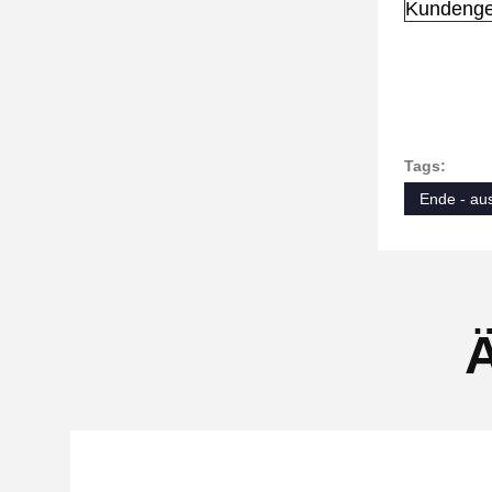
Kundenge
Tags:
Ende - au
Ä