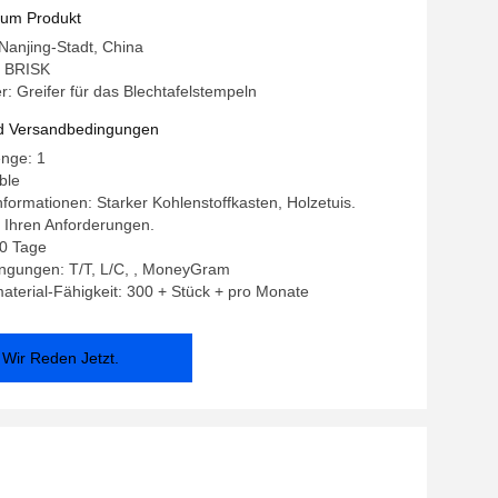
zum Produkt
 Nanjing-Stadt, China
 BRISK
 Greifer für das Blechtafelstempeln
d Versandbedingungen
enge: 1
ble
formationen: Starker Kohlenstoffkasten, Holzetuis.
 Ihren Anforderungen.
10 Tage
ngungen: T/T, L/C, , MoneyGram
terial-Fähigkeit: 300 + Stück + pro Monate
Wir Reden Jetzt.