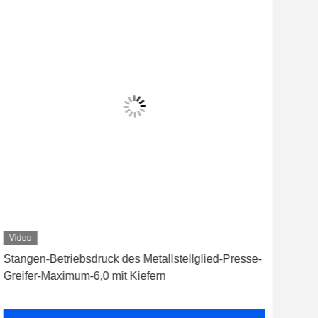
Video
Vid
Stangen-Betriebsdruck des Metallstellglied-Presse-
Schn
Greifer-Maximum-6,0 mit Kiefern
Indu