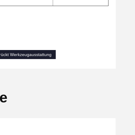
rückt Werkzeugausstattung
se