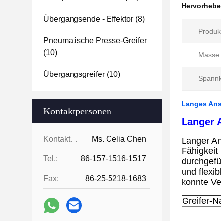
Hervorheb
Übergangsende - Effektor
(8)
Produk
Pneumatische Presse-Greifer
(10)
Masse:
Übergangsgreifer
(10)
Spannk
Langes Ansc
Kontaktpersonen
Langer A
Kontaktpersonen:
Ms. Celia Chen
Langer An
Fähigkeit
Tel.:
86-157-1516-1517
durchgefü
und flexib
Fax:
86-25-5218-1683
konnte V
Greifer-