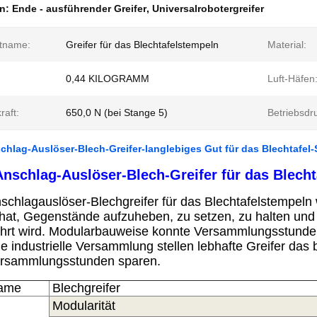
en:
Ende - ausführender Greifer
,
Universalrobotergreifer
tname:
Greifer für das Blechtafelstempeln
Material:
0,44 KILOGRAMM
Luft-Häfen
raft:
650,0 N (bei Stange 5)
Betriebsdr
hlag-Auslöser-Blech-Greifer-langlebiges Gut für das Blechtafel
nschlag-Auslöser-Blech-Greifer für das Blech
schlagauslöser-Blechgreifer für das Blechtafelstempeln 
 hat, Gegenstände aufzuheben, zu setzen, zu halten und
hrt wird.
Modularbauweise konnte Versammlungsstunde
le industrielle Versammlung stellen lebhafte Greifer das
ersammlungsstunden sparen.
Name
Blech
greifer
Modularität