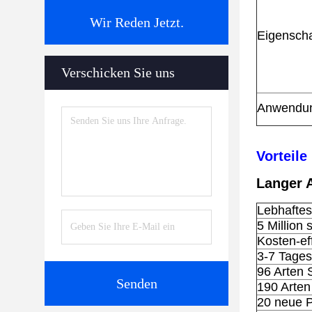
Wir Reden Jetzt.
Eigensch
Verschicken Sie uns
Anwendu
Vorteile
Langer A
Lebhaftes
5 Million 
Kosten-ef
3-7 Tages
96 Arten 
Senden
190 Arten
20 neue P