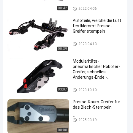
Presse-Greifer
Drücken Sie Greifer
00:42
2022-04-06
Autoteile, welche die Luft
festklemmt Presse-
Greifer stempeln
en
Drücken Sie Greifer
2023-04-13
00:39
Modularitäts-
pneumatischer Roboter-
Greifer, schnelles
Änderungs-Ende -
ausführender Greifer
Drücken Sie Greifer
03:07
2023-10-10
Presse-Raum-Greifer für
das Blech-Stempeln
Übergangspresse-Werkzeugau
2025-03-19
sstattung
00:08