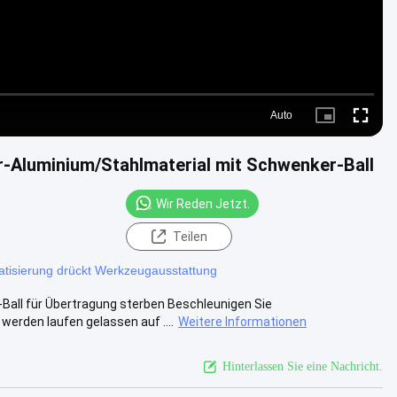
Auto
Picture-
Fullscre
in-
Picture
-Aluminium/Stahlmaterial mit Schwenker-Ball
Wir Reden Jetzt.
Teilen
tisierung drückt Werkzeugausstattung
Ball für Übertragung sterben Beschleunigen Sie
erden laufen gelassen auf ....
Weitere Informationen
Hinterlassen Sie eine Nachricht.