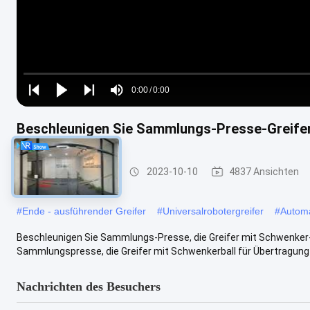
Loaded
:
0%
0:00
/
0:00
Play
Play
Play
Mute
Current
Duration
next
next
Beschleunigen Sie Sammlungs-Presse-Greifer
Time
Drücken Sie Greifer
2023-10-10
4837 Ansichten
#
Ende - ausführender Greifer
#
Universalrobotergreifer
#
Automa
Beschleunigen Sie Sammlungs-Presse, die Greifer mit Schwenker-
Sammlungspresse, die Greifer mit Schwenkerball für Übertragung w
Nachrichten des Besuchers