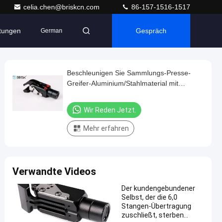
celia.chen@briskcn.com
86-157-1516-1517
ltungen
Gespräch
German
Beschleunigen Sie Sammlungs-Presse-
Greifer-Aluminium/Stahlmaterial mit
Schwenker-Ball
Wir Reden Jetzt.
Mehr erfahren
Verwandte Videos
Der kundengebundener
Selbst, der die 6,0
Stangen-Übertragung
zuschließt, sterben